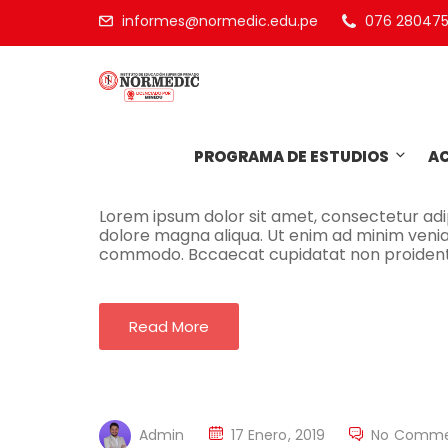
informes@normedic.edu.pe
076 28047
Admin
18 Enero, 2019
No Comme
PROGRAMA DE ESTUDIOS
A
What You Should Hav
Lorem ipsum dolor sit amet, consectetur adip
dolore magna aliqua. Ut enim ad minim veniam,
commodo. Bccaecat cupidatat non proident, s
Read More
Admin
17 Enero, 2019
No Comme