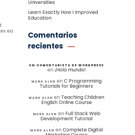
Universities
Learn Exactly How I Improved
Education
t
 ex ea
Comentarios
recientes
UN COMENTARISTA DE WORDPRESS
en
¡Hola mundo!
en
C Programming
MARK ALEN
Tutorials for Beginners
en
Teaching Children
MARK ALEN
English Online Course
en
Full Stack Web
MARK ALEN
Development Tutorial
en
Complete Digital
MARK ALEN
Marketing Course