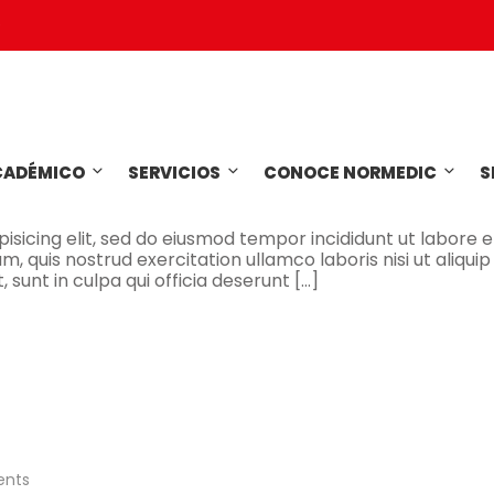
5
nts
CADÉMICO
SERVICIOS
CONOCE NORMEDIC
S
e Asked Your Teachers
isicing elit, sed do eiusmod tempor incididunt ut labore e
 quis nostrud exercitation ullamco laboris nisi ut aliquip
unt in culpa qui officia deserunt […]
nts